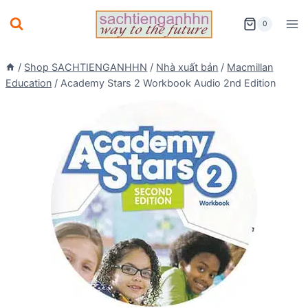
Skip
0
to
content
/
Shop SACHTIENGANHHN
/
Nhà xuất bản
/
Macmillan
Education
/
Academy Stars 2 Workbook Audio 2nd Edition