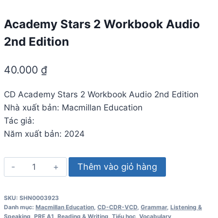
Academy Stars 2 Workbook Audio
2nd Edition
40.000
₫
CD
Academy Stars 2 Workbook Audio 2nd Edition
Nhà xuất bản: Macmillan Education
Tác giả:
Năm xuất bản: 2024
Academy
Thêm vào giỏ hàng
Stars
2
SKU:
SHN0003923
Workbook
Danh mục:
Macmillan Education
,
CD-CDR-VCD
,
Grammar
,
Listening &
Audio
Speaking
,
PRE A1
,
Reading & Writing
,
Tiểu học
,
Vocabulary