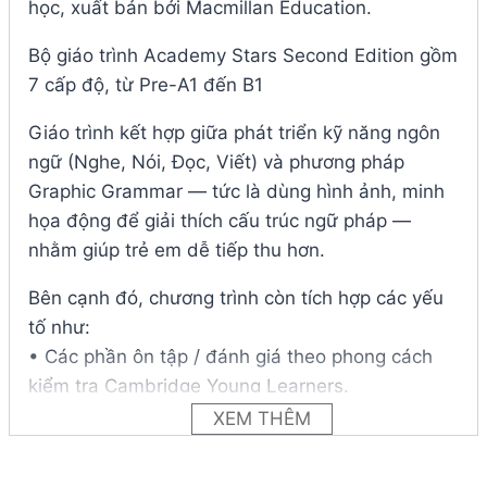
học, xuất bản bởi Macmillan Education.
Bộ giáo trình Academy Stars Second Edition gồm
7 cấp độ, từ Pre-A1 đến B1
Giáo trình kết hợp giữa phát triển kỹ năng ngôn
ngữ (Nghe, Nói, Đọc, Viết) và phương pháp
Graphic Grammar — tức là dùng hình ảnh, minh
họa động để giải thích cấu trúc ngữ pháp —
nhằm giúp trẻ em dễ tiếp thu hơn.
Bên cạnh đó, chương trình còn tích hợp các yếu
tố như:
• Các phần ôn tập / đánh giá theo phong cách
kiểm tra Cambridge Young Learners.
• Hoạt động “Think about it!”, phần “Values /
XEM THÊM
Social & Emotional Learning / Citizenship” để
phát triển tư duy, giá trị sống, phản biện.