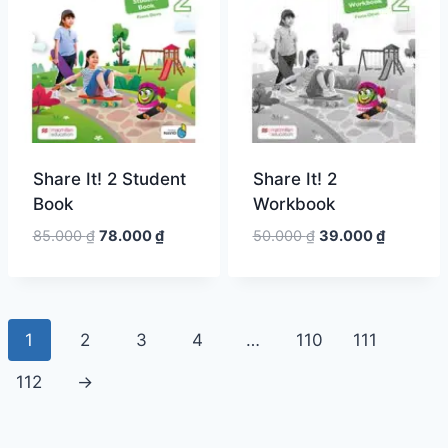
Share It! 2 Student
Share It! 2
Book
Workbook
Giá
Giá
Giá
Giá
85.000
₫
78.000
₫
50.000
₫
39.000
₫
gốc
hiện
gốc
hiện
là:
tại
là:
tại
85.000 ₫.
là:
50.000 ₫.
là:
78.000 ₫.
39.000 ₫
1
2
3
4
…
110
111
112
→