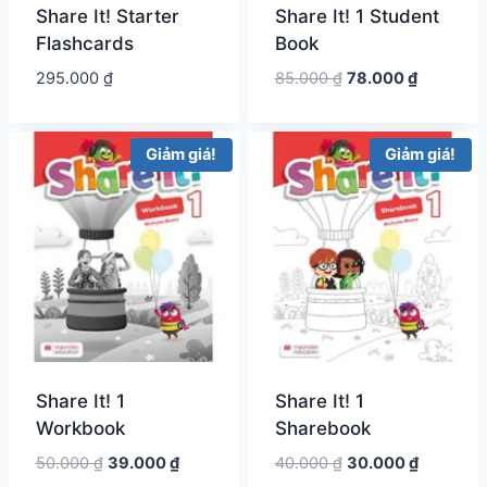
Share It! Starter
Share It! 1 Student
Flashcards
Book
Giá
Giá
295.000
₫
85.000
₫
78.000
₫
gốc
hiện
là:
tại
85.000 ₫.
là:
Giảm giá!
Giảm giá!
78.000 ₫.
Share It! 1
Share It! 1
Workbook
Sharebook
Giá
Giá
Giá
Giá
50.000
₫
39.000
₫
40.000
₫
30.000
₫
gốc
hiện
gốc
hiện