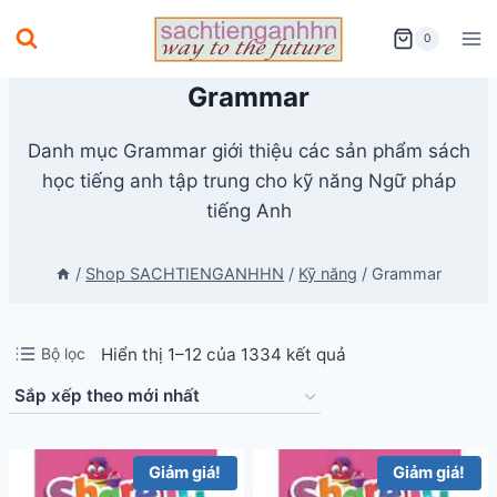
Skip
0
to
content
Grammar
Danh mục Grammar giới thiệu các sản phẩm sách
học tiếng anh tập trung cho kỹ năng Ngữ pháp
tiếng Anh
/
Shop SACHTIENGANHHN
/
Kỹ năng
/
Grammar
Đã
Bộ lọc
Hiển thị 1–12 của 1334 kết quả
sắp
xếp
theo
Giảm giá!
Giảm giá!
mới