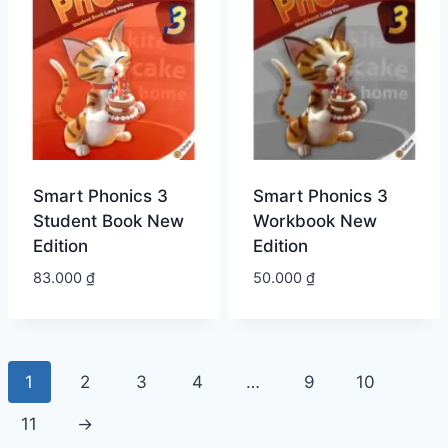
Smart Phonics 3
Smart Phonics 3
Student Book New
Workbook New
Edition
Edition
83.000
₫
50.000
₫
1
2
3
4
…
9
10
11
→