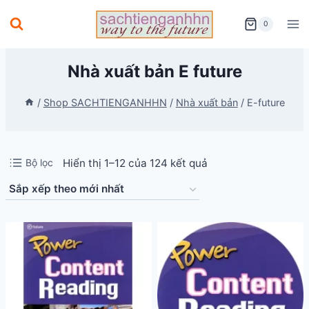
Skip
0
to
content
Nhà xuất bản E future
/
Shop SACHTIENGANHHN
/
Nhà xuất bản
/
E-future
Đã
Bộ lọc
Hiển thị 1–12 của 124 kết quả
sắp
xếp
theo
mới
nhất