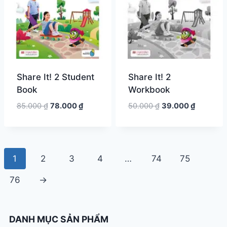
Share It! 2 Student
Share It! 2
Book
Workbook
Giá
Giá
Giá
Giá
85.000
₫
78.000
₫
50.000
₫
39.000
₫
gốc
hiện
gốc
hiện
là:
tại
là:
tại
85.000 ₫.
là:
50.000 ₫.
là:
78.000 ₫.
39.000 ₫
1
2
3
4
…
74
75
76
→
DANH MỤC SẢN PHẨM