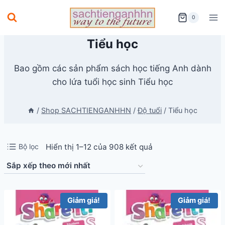
Skip
0
to
content
Tiểu học
Bao gồm các sản phẩm sách học tiếng Anh dành
cho lứa tuổi học sinh Tiểu học
/
Shop SACHTIENGANHHN
/
Độ tuổi
/
Tiểu học
Đã
Bộ lọc
Hiển thị 1–12 của 908 kết quả
sắp
xếp
theo
Giảm giá!
Giảm giá!
mới
nhất