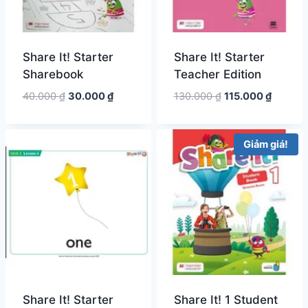
Share It! Starter
Share It! Starter
Sharebook
Teacher Edition
Giá
Giá
Giá
Giá
40.000
₫
30.000
₫
130.000
₫
115.000
₫
gốc
hiện
gốc
hiện
là:
tại
là:
tại
40.000 ₫.
là:
130.000 ₫.
là:
Giảm giá!
30.000 ₫.
115.000
Share It! Starter
Share It! 1 Student