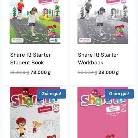
Share It! Starter
Share It! Starter
Student Book
Workbook
Giá
Giá
Giá
Giá
85.000
₫
78.000
₫
50.000
₫
39.000
₫
gốc
hiện
gốc
hiện
là:
tại
là:
tại
85.000 ₫.
là:
50.000 ₫.
là:
Giảm giá!
Giảm giá!
78.000 ₫.
39.000 ₫