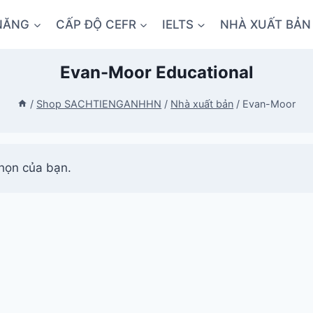
NĂNG
CẤP ĐỘ CEFR
IELTS
NHÀ XUẤT BẢN
Evan-Moor Educational
/
Shop SACHTIENGANHHN
/
Nhà xuất bản
/
Evan-Moor
họn của bạn.