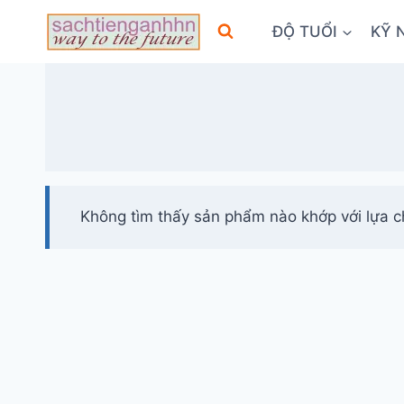
Skip
ĐỘ TUỔI
KỸ 
to
content
Không tìm thấy sản phẩm nào khớp với lựa c