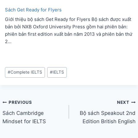
Sách Get Ready for Flyers
Giới thiệu bộ sách Get Ready for Flyers Bộ sách được xuất
bản bởi NXB Oxford University Press gồm hai phiên bản:
phiên bản first edition xuất bản năm 2013 và phiên bản thứ
2…
Post
#
Complete IELTS
#
IELTS
Tags:
Điều
PREVIOUS
NEXT
hướng
Sách Cambridge
Bộ sách Speakout 2nd
bài
Mindset for IELTS
Edition British English
viết