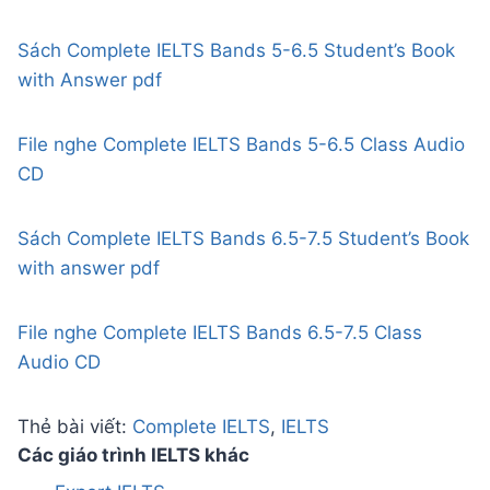
₫
0
.
0
0
Sách Complete IELTS Bands 5-6.5 Student’s Book
₫
with Answer pdf
.
File nghe Complete IELTS Bands 5-6.5 Class Audio
CD
Sách Complete IELTS Bands 6.5-7.5 Student’s Book
with answer pdf
File nghe Complete IELTS Bands 6.5-7.5 Class
Audio CD
Thẻ bài viết:
Complete IELTS
, 
IELTS
Các giáo trình IELTS khác