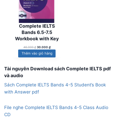
5
l
H
9
à
Ẩ
.
:
M
0
1
0
3
Đ
Complete IELTS
0
5
A
.
Bands 6.5-7.5
N
₫
0
Workbook with Key
.
0
G
0
G
G
G
46.000
₫
30.000
₫
i
i
I
Thêm vào giỏ hàng
₫
á
á
.
Ả
g
h
M
ố
i
Tài nguyên Download sách Complete IELTS pdf
c
ệ
G
l
n
và audio
I
à
t
:
ạ
Á
Sách Complete IELTS Bands 4-5 Student’s Book
4
i
with Answer pdf
6
l
.
à
0
:
0
3
File nghe Complete IELTS Bands 4-5 Class Audio
0
0
CD
.