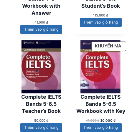
Workbook with
Student’s Book
Answer
115.000
₫
Thêm vào giỏ hàng
41.000
₫
Thêm vào giỏ hàng
S
KHUYẾN MẠI
Ả
N
P
H
Ẩ
M
Đ
Complete IELTS
Complete IELTS
A
Bands 5-6.5
Bands 5-6.5
N
Teacher’s Book
Workbook with Key
G
G
G
G
50.000
₫
41.000
₫
30.000
₫
i
i
I
Thêm vào giỏ hàng
Thêm vào giỏ hàng
á
á