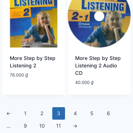
More Step by Step
More Step by Step
Listening 2
Listening 2 Audio
CD
76.000
₫
40.000
₫
←
1
2
3
4
5
6
…
9
10
11
→