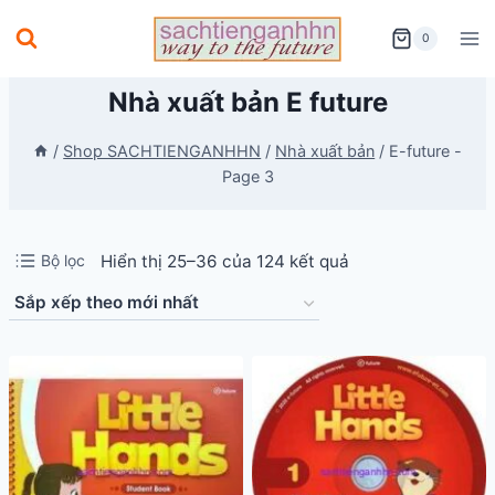
Skip
0
to
content
Nhà xuất bản E future
/
Shop SACHTIENGANHHN
/
Nhà xuất bản
/
E-future
-
Page 3
Đã
Bộ lọc
Hiển thị 25–36 của 124 kết quả
sắp
xếp
theo
mới
nhất