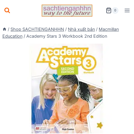
Skip
0
to
content
/
Shop SACHTIENGANHHN
/
Nhà xuất bản
/
Macmillan
Education
/
Academy Stars 3 Workbook 2nd Edition