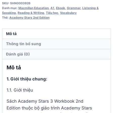
SKU:
SHN0003926
Workbook
Danh mục:
Macmillan Education
,
A1
,
Ebook
,
Grammar
,
Listening &
2nd
Speaking
,
Reading & Writing
,
Tiểu học
,
Vocabulary
Thẻ:
Academy Stars 2nd Edition
Edition
số
lượng
Mô tả
Thông tin bổ sung
Đánh giá (0)
Mô tả
1. Giới thiệu chung:
1.1. Giới thiệu
Sách
Academy Stars 3 Workbook 2nd
Edition
thuộc bộ giáo trình Academy Stars