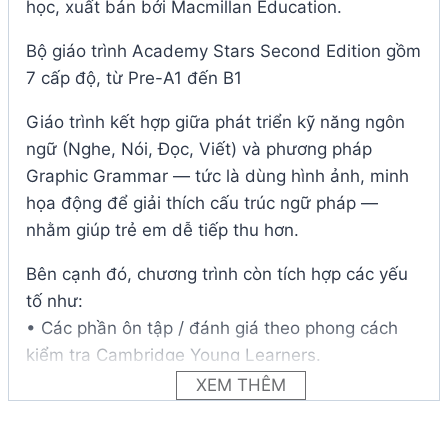
học, xuất bản bởi Macmillan Education.
Bộ giáo trình Academy Stars Second Edition gồm
7 cấp độ, từ Pre-A1 đến B1
Giáo trình kết hợp giữa phát triển kỹ năng ngôn
ngữ (Nghe, Nói, Đọc, Viết) và phương pháp
Graphic Grammar — tức là dùng hình ảnh, minh
họa động để giải thích cấu trúc ngữ pháp —
nhằm giúp trẻ em dễ tiếp thu hơn.
Bên cạnh đó, chương trình còn tích hợp các yếu
tố như:
• Các phần ôn tập / đánh giá theo phong cách
kiểm tra Cambridge Young Learners.
• Hoạt động “Think about it!”, phần “Values /
XEM THÊM
Social & Emotional Learning / Citizenship” để
phát triển tư duy, giá trị sống, phản biện.