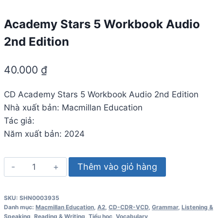
Academy Stars 5 Workbook Audio
2nd Edition
40.000
₫
CD
Academy Stars 5 Workbook Audio 2nd Edition
Nhà xuất bản: Macmillan Education
Tác giả:
Năm xuất bản: 2024
Academy
Thêm vào giỏ hàng
Stars
5
SKU:
SHN0003935
Workbook
Danh mục:
Macmillan Education
,
A2
,
CD-CDR-VCD
,
Grammar
,
Listening &
Audio
Speaking
,
Reading & Writing
,
Tiểu học
,
Vocabulary