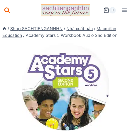
Skip
0
to
content
/
Shop SACHTIENGANHHN
/
Nhà xuất bản
/
Macmillan
Education
/
Academy Stars 5 Workbook Audio 2nd Edition