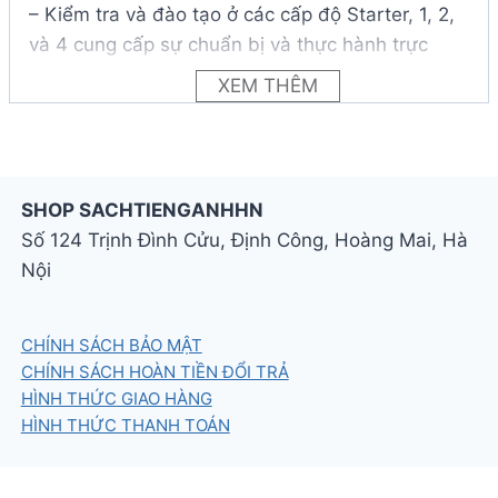
– Kiểm tra và đào tạo ở các cấp độ Starter, 1, 2,
và 4 cung cấp sự chuẩn bị và thực hành trực
quan, hoàn hảo khi đang di chuyển trên mọi thiết
XEM THÊM
bị.
– Cung cấp ngữ cảnh cho ngôn ngữ bằng các
vlog giải trí, hoạt hình ngữ pháp và video tài liệu.
SHOP SACHTIENGANHHN
– Gói kỹ thuật số trên Cambridge One bao gồm
Số 124 Trịnh Đình Cửu, Định Công, Hoàng Mai, Hà
Presentation Plus, Practice Extra, Collaboration
Nội
Plus, sách điện tử tương tác và nhiều nội dung
khác.
CHÍNH SÁCH BẢO MẬT
– Xây dựng sự tự tin cho học sinh đối với Chứng
CHÍNH SÁCH HOÀN TIỀN ĐỔI TRẢ
HÌNH THỨC GIAO HÀNG
chỉ tiếng Anh Cambridge với bài thi thử được
HÌNH THỨC THANH TOÁN
kiểm tra bởi các chuyên gia đánh giá tại
Cambridge.