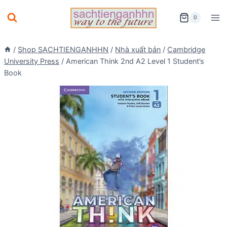
Skip
0
to
content
/
Shop SACHTIENGANHHN
/
Nhà xuất bản
/
Cambridge
University Press
/
American Think 2nd A2 Level 1 Student’s
Book