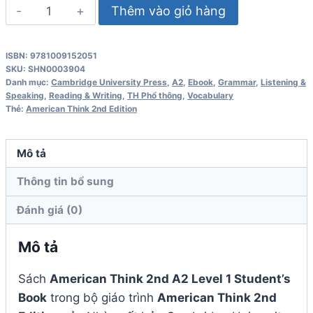
American
Thêm vào giỏ hàng
Think
2nd
ISBN: 9781009152051
A2
SKU:
SHN0003904
Level
Danh mục:
Cambridge University Press
,
A2
,
Ebook
,
Grammar
,
Listening &
Speaking
,
Reading & Writing
,
TH Phổ thông
,
Vocabulary
1
Thẻ:
American Think 2nd Edition
Student's
Book
Mô tả
số
lượng
Thông tin bổ sung
Đánh giá (0)
Mô tả
Sách
American Think 2nd A2 Level 1 Student’s
Book
trong bộ giáo trình
American Think 2nd