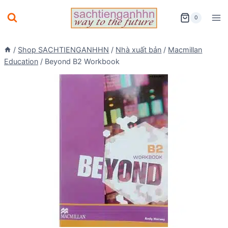
Skip
0
to
content
/
Shop SACHTIENGANHHN
/
Nhà xuất bản
/
Macmillan
Education
/
Beyond B2 Workbook