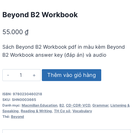
Beyond B2 Workbook
55.000
₫
Sách Beyond B2 Workbook pdf in màu kèm Beyond
B2 Workbook answer key (đáp án) và audio
Beyond
Thêm vào giỏ hàng
B2
Workbook
ISBN: 9780230460218
số
SKU:
SHN0003665
lượng
Danh mục:
Macmillan Education
,
B2
,
CD-CDR-VCD
,
Grammar
,
Listening &
Speaking
,
Reading & Writing
,
TH Cơ sở
,
Vocabulary
Thẻ:
Beyond