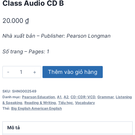
Class Audio CD B
20.000
₫
Nhà xuất bản – Publisher: Pearson Longman
Số trang – Pages: 1
Big
Thêm vào giỏ hàng
English
(American
SKU:
SHN0002549
English)
Danh mục:
Pearson Education
,
A1
,
A2
,
CD-CDR-VCD
,
Grammar
,
Listening
3
& Speaking
,
Reading & Writing
,
Tiểu học
,
Vocabulary
Thẻ:
Big English American English
Class
Audio
CD
Mô tả