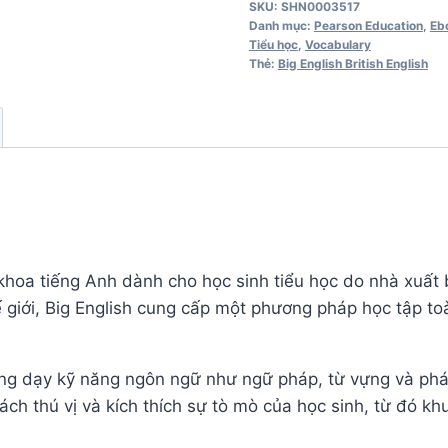
SKU:
SHN0003517
Teacher's
Danh mục:
Pearson Education
,
Eb
Tiểu học
,
Vocabulary
Book
Thẻ:
Big English British English
số
lượng
áo khoa tiếng Anh dành cho học sinh tiểu học do nhà xuấ
giới, Big English cung cấp một phương pháp học tập to
giảng dạy kỹ năng ngôn ngữ như ngữ pháp, từ vựng và ph
ách thú vị và kích thích sự tò mò của học sinh, từ đó kh