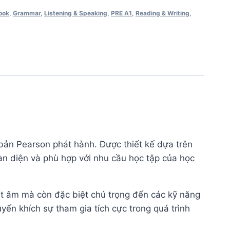
ook
,
Grammar
,
Listening & Speaking
,
PRE A1
,
Reading & Writing
,
t bản Pearson phát hành. Được thiết kế dựa trên
àn diện và phù hợp với nhu cầu học tập của học
át âm mà còn đặc biệt chú trọng đến các kỹ năng
uyến khích sự tham gia tích cực trong quá trình