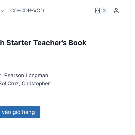
CD-CDR-VCD
0
sh Starter Teacher’s Book
er: Pearson Longman
Sol Cruz, Christopher
vào giỏ hàng