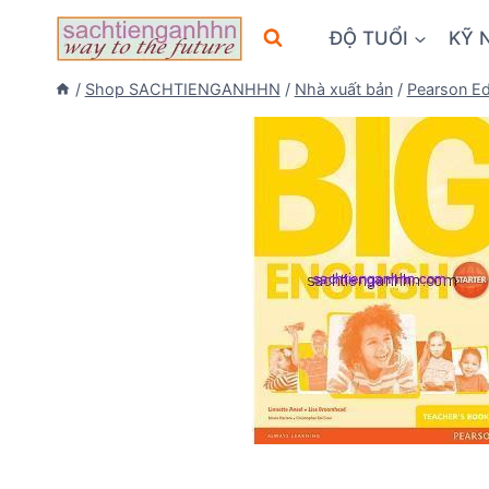
Skip
ĐỘ TUỔI
KỸ 
to
content
/
Shop SACHTIENGANHHN
/
Nhà xuất bản
/
Pearson Ed