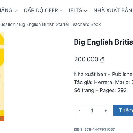
NĂNG
CẤP ĐỘ CEFR
IELTS
NHÀ XUẤT BẢN
ucation
/
Big English British Starter Teacher’s Book
Big English Briti
200.000
₫
Nhà xuất bản – Publish
Tác giả: Herrera, Mario; 
Số trang – Pages: 292
Big
Thêm 
English
British
ISBN: 978-1447951087
Starter