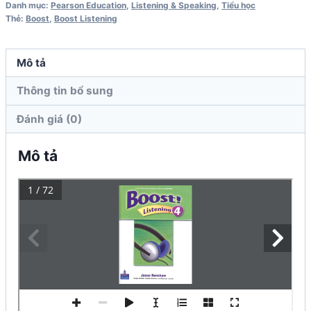
Danh mục:
Pearson Education
,
Listening & Speaking
,
Tiểu học
Book
Thẻ:
Boost
,
Boost Listening
số
lượng
Mô tả
Thông tin bổ sung
Đánh giá (0)
Mô tả