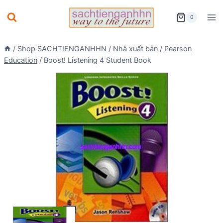
Skip
0
to
content
/
Shop SACHTIENGANHHN
/
Nhà xuất bản
/
Pearson
Education
/
Boost! Listening 4 Student Book