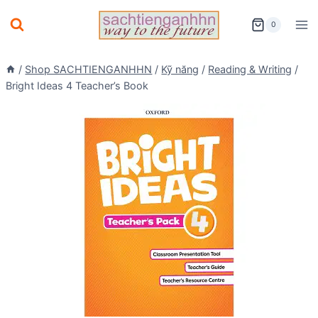
Skip
0
to
content
/
Shop SACHTIENGANHHN
/
Kỹ năng
/
Reading & Writing
/
Bright Ideas 4 Teacher’s Book