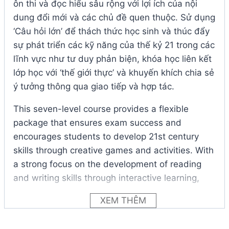
ôn thi và đọc hiểu sâu rộng với lợi ích của nội
dung đổi mới và các chủ đề quen thuộc. Sử dụng
‘Câu hỏi lớn’ để thách thức học sinh và thúc đẩy
sự phát triển các kỹ năng của thế kỷ 21 trong các
lĩnh vực như tư duy phản biện, khóa học liên kết
lớp học với ‘thế giới thực’ và khuyến khích chia sẻ
ý tưởng thông qua giao tiếp và hợp tác.
This seven-level course provides a flexible
package that ensures exam success and
encourages students to develop 21st century
skills through creative games and activities. With
a strong focus on the development of reading
and writing skills through interactive learning,
Bright Ideas offers extensive exam and literacy
XEM THÊM
support with the benefit of innovative content
and familiar topics. Using ‘Big Questions’ to