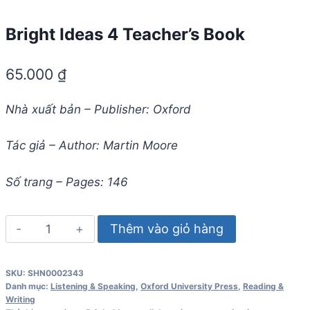
Bright Ideas 4 Teacher’s Book
65.000
₫
Nhà xuất bản – Publisher: Oxford
Tác giả – Author: Martin Moore
Số trang – Pages: 146
Bright
Thêm vào giỏ hàng
Ideas
4
SKU:
SHN0002343
Teacher's
Danh mục:
Listening & Speaking
,
Oxford University Press
,
Reading &
Book
Writing