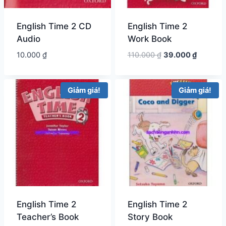
English Time 2 CD
English Time 2
Audio
Work Book
Giá
Giá
10.000
₫
110.000
₫
39.000
₫
gốc
hiện
là:
tại
110.000 ₫.
là:
Giảm giá!
Giảm giá!
39.000 ₫
English Time 2
English Time 2
Teacher’s Book
Story Book