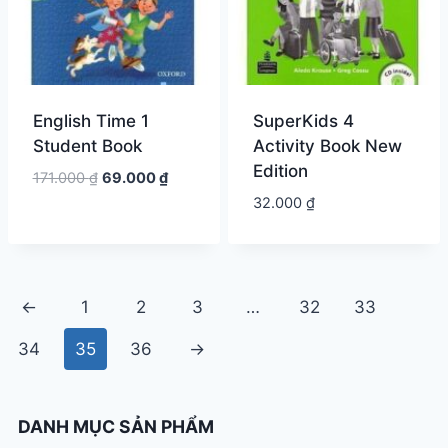
English Time 1
SuperKids 4
Student Book
Activity Book New
Edition
Giá
Giá
171.000
₫
69.000
₫
gốc
hiện
32.000
₫
là:
tại
171.000 ₫.
là:
69.000 ₫.
←
1
2
3
…
32
33
34
35
36
→
DANH MỤC SẢN PHẨM