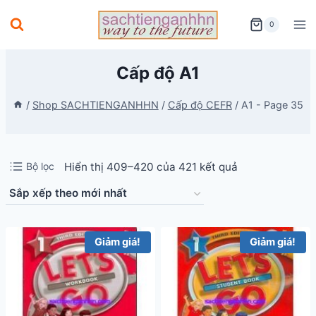
Skip
0
to
content
Cấp độ A1
/
Shop SACHTIENGANHHN
/
Cấp độ CEFR
/
A1
- Page 35
Đã
Bộ lọc
Hiển thị 409–420 của 421 kết quả
sắp
xếp
theo
Giảm giá!
Giảm giá!
mới
nhất