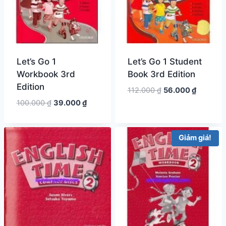
Let’s Go 1
Let’s Go 1 Student
Workbook 3rd
Book 3rd Edition
Edition
Giá
Giá
112.000
₫
56.000
₫
gốc
hiện
Giá
Giá
100.000
₫
39.000
₫
là:
tại
gốc
hiện
112.000 ₫.
là:
là:
tại
56.000 ₫
100.000 ₫.
là:
Giảm giá!
39.000 ₫.