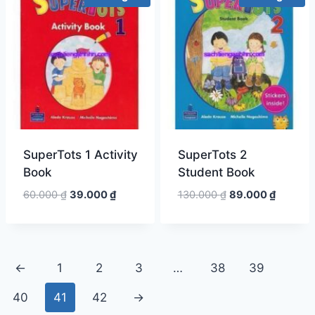
SuperTots 1 Activity
SuperTots 2
Book
Student Book
Giá
Giá
Giá
Giá
60.000
₫
39.000
₫
130.000
₫
89.000
₫
gốc
hiện
gốc
hiện
là:
tại
là:
tại
60.000 ₫.
là:
130.000 ₫.
là:
39.000 ₫.
89.000 
←
1
2
3
…
38
39
40
41
42
→