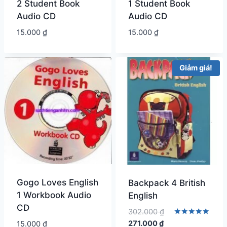
2 Student Book
1 Student Book
Audio CD
Audio CD
15.000
₫
15.000
₫
Giảm giá!
Gogo Loves English
Backpack 4 British
1 Workbook Audio
English
CD
Giá
302.000
₫
Giá
gốc
Được xếp
271.000
₫
15.000
₫