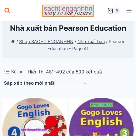
Skip
0
to
content
Nhà xuất bản Pearson Education
/
Shop SACHTIENGANHHN
/
Nhà xuất bản
/
Pearson
Education
- Page 41
Đã
Bộ lọc
Hiển thị 481–492 của 500 kết quả
sắp
xếp
theo
mới
nhất