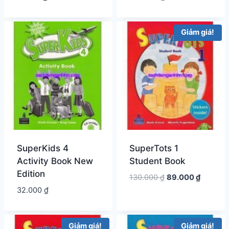
hạng
hiện
là:
5.00
5 sao
tại
302.000 ₫.
là:
Giảm giá!
271.000 ₫.
SuperKids 4
SuperTots 1
Activity Book New
Student Book
Edition
Giá
Giá
130.000
₫
89.000
₫
gốc
hiện
32.000
₫
là:
tại
130.000 ₫.
là:
89.000 
Giảm giá!
Giảm giá!