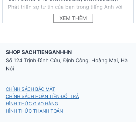
Phát triển sự tự tin của bạn trong tiếng Anh với
quyền truy cập vào các bài luyện tập Đọc, Nghe,
XEM THÊM
Nói và Viết ngắn gọn, bổ sung cho khóa học, có
sẵn trên Oxford English Hub.
– Ở các cấp độ cao hơn, Colloquial English cung
SHOP SACHTIENGANHHN
cấp các cuộc phỏng vấn mới, độc quyền trên
Số 124 Trịnh Đình Cửu, Định Công, Hoàng Mai, Hà
English File, với những nhân vật nổi tiếng và
Nội
chuyên gia trong lĩnh vực của họ
CHÍNH SÁCH BẢO MẬT
CHÍNH SÁCH HOÀN TIỀN ĐỔI TRẢ
HÌNH THỨC GIAO HÀNG
HÌNH THỨC THANH TOÁN