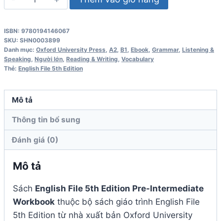
File
5th
ISBN: 9780194146067
Edition
SKU:
SHN0003899
Pre-
Danh mục:
Oxford University Press
,
A2
,
B1
,
Ebook
,
Grammar
,
Listening &
Speaking
,
Người lớn
,
Reading & Writing
,
Vocabulary
Intermediate
Thẻ:
English File 5th Edition
Workbook
số
Mô tả
lượng
Thông tin bổ sung
Đánh giá (0)
Mô tả
Sách
English File 5th Edition Pre-Intermediate
Workbook
thuộc bộ sách giáo trình English File
5th Edition từ nhà xuất bản Oxford University