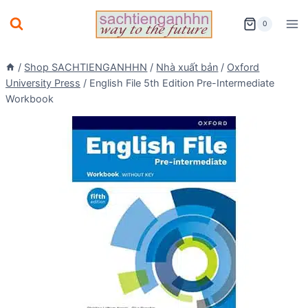
Skip
0
to
content
/
Shop SACHTIENGANHHN
/
Nhà xuất bản
/
Oxford
University Press
/
English File 5th Edition Pre-Intermediate
Workbook