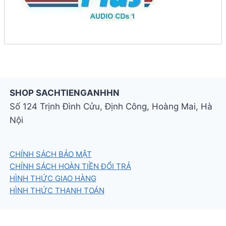
SHOP SACHTIENGANHHN
Số 124 Trịnh Đình Cửu, Định Công, Hoàng Mai, Hà
Nội
CHÍNH SÁCH BẢO MẬT
CHÍNH SÁCH HOÀN TIỀN ĐỔI TRẢ
HÌNH THỨC GIAO HÀNG
HÌNH THỨC THANH TOÁN