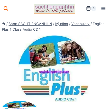
Skip
0
to
content
/
Shop SACHTIENGANHHN
/
Kỹ năng
/
Vocabulary
/
English
Plus 1 Class Audio CD 1