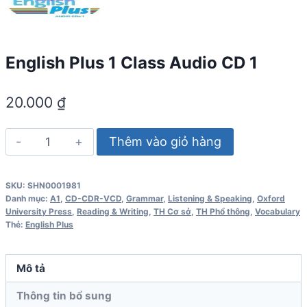
English Plus 1 Class Audio CD 1
20.000
₫
English
Thêm vào giỏ hàng
Plus
1
SKU:
SHN0001981
Class
Danh mục:
A1
,
CD-CDR-VCD
,
Grammar
,
Listening & Speaking
,
Oxford
Audio
University Press
,
Reading & Writing
,
TH Cơ sở
,
TH Phổ thông
,
Vocabulary
Thẻ:
English Plus
CD
1
số
Mô tả
lượng
Thông tin bổ sung