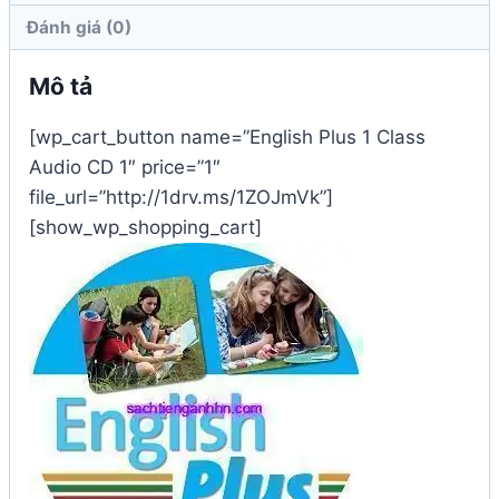
Đánh giá (0)
Mô tả
[wp_cart_button name=”English Plus 1 Class
Audio CD 1″ price=”1″
file_url=”http://1drv.ms/1ZOJmVk”]
[show_wp_shopping_cart]