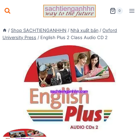
Skip
0
to
content
/
Shop SACHTIENGANHHN
/
Nhà xuất bản
/
Oxford
University Press
/
English Plus 2 Class Audio CD 2