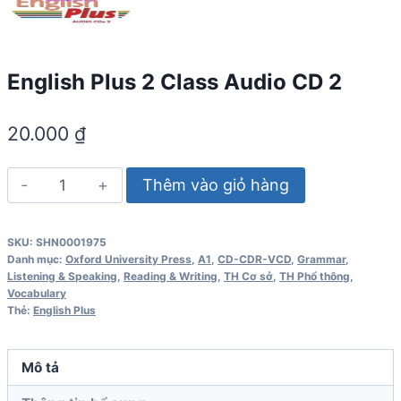
English Plus 2 Class Audio CD 2
20.000
₫
English
Thêm vào giỏ hàng
Plus
2
SKU:
SHN0001975
Class
Danh mục:
Oxford University Press
,
A1
,
CD-CDR-VCD
,
Grammar
,
Audio
Listening & Speaking
,
Reading & Writing
,
TH Cơ sở
,
TH Phổ thông
,
Vocabulary
CD
Thẻ:
English Plus
2
số
Mô tả
lượng