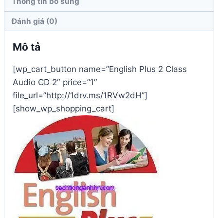
Thông tin bổ sung
Đánh giá (0)
Mô tả
[wp_cart_button name=”English Plus 2 Class
Audio CD 2″ price=”1″
file_url=”http://1drv.ms/1RVw2dH”]
[show_wp_shopping_cart]