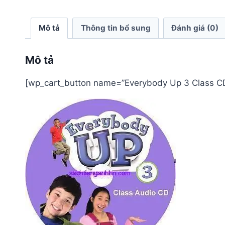
Mô tả
Thông tin bổ sung
Đánh giá (0)
Mô tả
[wp_cart_button name=”Everybody Up 3 Class CD2″