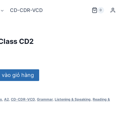
CD-CDR-VCD
0
Class CD2
vào giỏ hàng
ss
,
A2
,
CD-CDR-VCD
,
Grammar
,
Listening & Speaking
,
Reading &