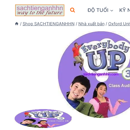
Skip
ĐỘ TUỔI
KỸ 
to
content
/
Shop SACHTIENGANHHN
/
Nhà xuất bản
/
Oxford Uni