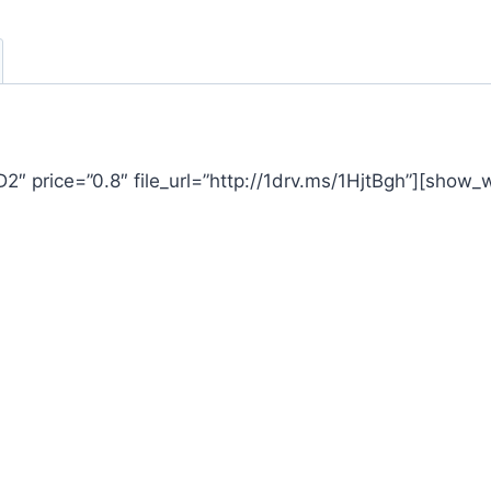
 price=”0.8″ file_url=”http://1drv.ms/1HjtBgh”][show_