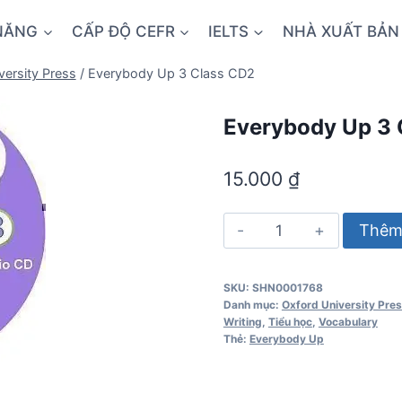
NĂNG
CẤP ĐỘ CEFR
IELTS
NHÀ XUẤT BẢN
versity Press
/
Everybody Up 3 Class CD2
Everybody Up 3 
15.000
₫
Everybody
Thêm 
Up
3
SKU:
SHN0001768
Class
Danh mục:
Oxford University Pre
CD2
Writing
,
Tiểu học
,
Vocabulary
Thẻ:
Everybody Up
số
lượng