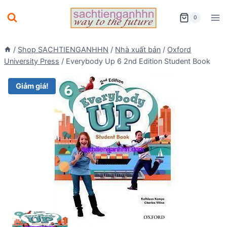
Skip
0
to
content
/
Shop SACHTIENGANHHN
/
Nhà xuất bản
/
Oxford
University Press
/
Everybody Up 6 2nd Edition Student Book
Giảm giá!