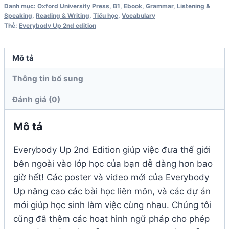
Edition
Danh mục:
Oxford University Press
,
B1
,
Ebook
,
Grammar
,
Listening &
Speaking
,
Reading & Writing
,
Tiểu học
,
Vocabulary
Student
Thẻ:
Everybody Up 2nd edition
Book
số
Mô tả
lượng
Thông tin bổ sung
Đánh giá (0)
Mô tả
Everybody Up 2nd Edition giúp việc đưa thế giới
bên ngoài vào lớp học của bạn dễ dàng hơn bao
giờ hết! Các poster và video mới của Everybody
Up nâng cao các bài học liên môn, và các dự án
mới giúp học sinh làm việc cùng nhau. Chúng tôi
cũng đã thêm các hoạt hình ngữ pháp cho phép