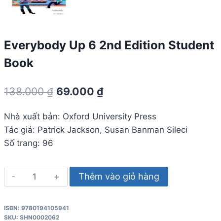
Everybody Up 6 2nd Edition Student
Book
Giá
Giá
138.000
₫
69.000
₫
gốc
hiện
Nhà xuất bản: Oxford University Press
là:
tại
Tác giả: Patrick Jackson, Susan Banman Sileci
138.000 ₫.
là:
Số trang: 96
69.000 ₫.
Everybody
Thêm vào giỏ hàng
Up
6
ISBN: 9780194105941
2nd
SKU:
SHN0002062