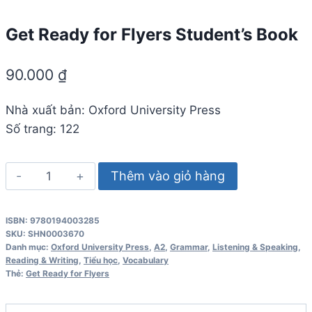
Get Ready for Flyers Student’s Book
90.000
₫
Nhà xuất bản: Oxford University Press
Số trang: 122
Get
Thêm vào giỏ hàng
Ready
for
ISBN: 9780194003285
Flyers
SKU:
SHN0003670
Student's
Danh mục:
Oxford University Press
,
A2
,
Grammar
,
Listening & Speaking
,
Reading & Writing
,
Tiểu học
,
Vocabulary
Book
Thẻ:
Get Ready for Flyers
số
lượng