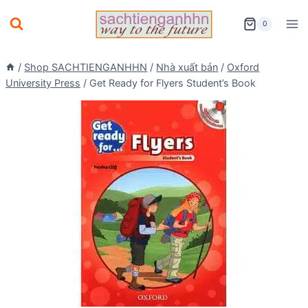
Skip
0
to
content
/
Shop SACHTIENGANHHN
/
Nhà xuất bản
/
Oxford
University Press
/
Get Ready for Flyers Student’s Book