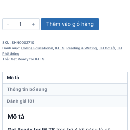
Get
Thêm vào giỏ hàng
Ready
for
SKU:
SHN0002710
IELTS
Danh mục:
Collins Educational
,
IELTS
,
Reading & Writing
,
TH Cơ sở
,
TH
Reading
Phổ thông
Thẻ:
Get Ready for IELTS
Pre-
Intermediate
-
Mô tả
Collins
Thông tin bổ sung
English
for
Đánh giá (0)
Exams
Mô tả
số
lượng
Get Ready for IELTS
trọn bộ 4 kỹ năng là bộ