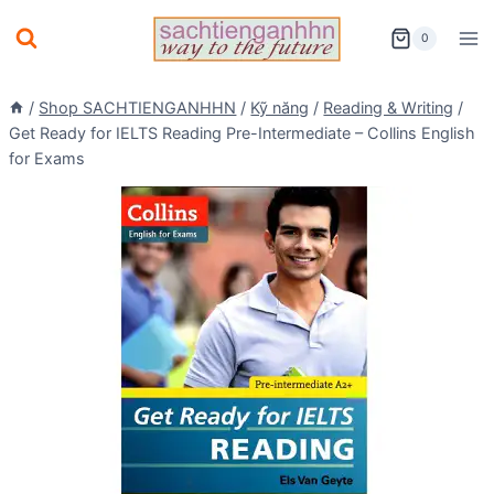
Skip
0
to
content
/
Shop SACHTIENGANHHN
/
Kỹ năng
/
Reading & Writing
/
Get Ready for IELTS Reading Pre-Intermediate – Collins English
for Exams