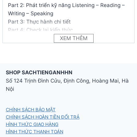
Part 2: Phát triển kỹ năng Listening – Reading –
Writing – Speaking
Part 3: Thực hành chi tiết
Part 4: Check lại kiến thức
XEM THÊM
Sách cung cấp nhiều bài học và tips hay cho
bạn:
có những gợi ý, mẹo nhỏ để làm bài nhanh
SHOP SACHTIENGANHHN
đối với các dạng bài thường gặp.
Số 124 Trịnh Đình Cửu, Định Công, Hoàng Mai, Hà
mỗi phần bài học còn làm sáng tỏ những lỗi
Nội
sai hay gặp đối với các thí sinh dự thi IELTS
khi tham gia thi thật, điều này cực kỳ quan
trọng giúp các thí sinh tránh mất điểm khi thi
CHÍNH SÁCH BẢO MẬT
IELTS.
CHÍNH SÁCH HOÀN TIỀN ĐỔI TRẢ
giúp cho những người mới bắt đầu học IELTS
HÌNH THỨC GIAO HÀNG
có thể tiếp cận và tiếp xúc với IELTS một cách
HÌNH THỨC THANH TOÁN