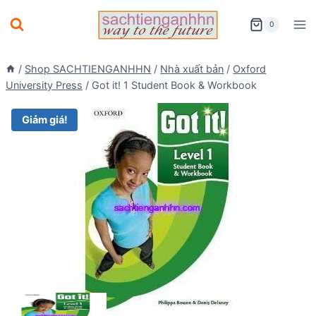
Skip
0
to
content
/
Shop SACHTIENGANHHN
/
Nhà xuất bản
/
Oxford
University Press
/
Got it! 1 Student Book & Workbook
Giảm giá!