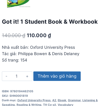
Got it! 1 Student Book & Workbook
Giá
Giá
140.000
₫
110.000
₫
gốc
hiện
Nhà xuất bản: Oxford University Press
là:
tại
Tác giả: Philippa Bowen & Denis Delaney
140.000 ₫.
là:
Số trang: 154
110.000 ₫.
Got
Thêm vào giỏ hàng
it!
1
ISBN: 9780194462105
Student
SKU:
SHN0001819
Book
Danh mục:
Oxford University Press
,
A2
,
Ebook
,
Grammar
,
Listening &
Speaking
,
Reading & Writing
,
TH Cơ sở
,
Vocabulary