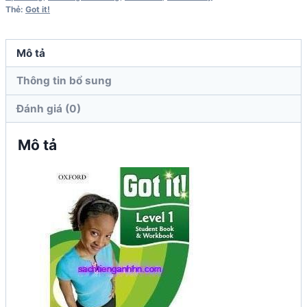
&
Thẻ:
Got it!
Workbook
số
Mô tả
lượng
Thông tin bổ sung
Đánh giá (0)
Mô tả