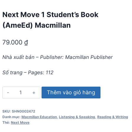
Next Move 1 Student’s Book
(AmeEd) Macmillan
79.000
₫
Nhà xuất bản – Publisher: Macmillan Publisher
Số trang – Pages: 112
Next
Thêm vào giỏ hàng
Move
1
SKU:
SHN0002472
Student's
Danh mục:
Macmillan Education
,
Listening & Speaking
,
Reading & Writing
Book
Thẻ:
Next Move
(AmeEd)