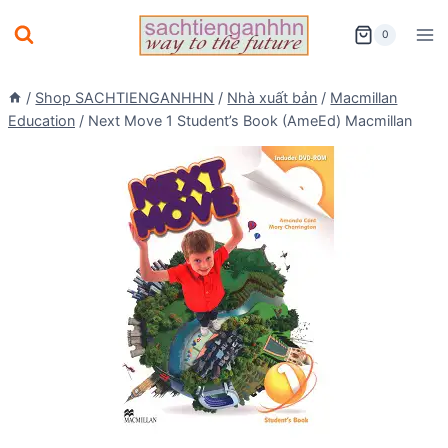
Skip
0
to
content
/
Shop SACHTIENGANHHN
/
Nhà xuất bản
/
Macmillan
Education
/
Next Move 1 Student’s Book (AmeEd) Macmillan