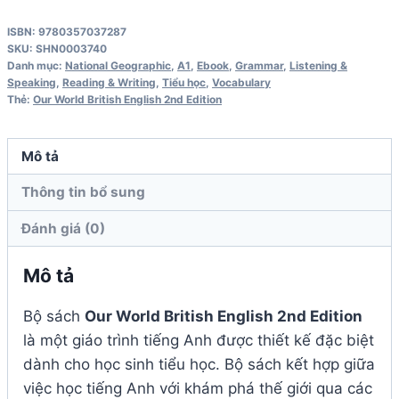
2
ISBN: 9780357037287
Grammar
SKU:
SHN0003740
Workbook
Danh mục:
National Geographic
,
A1
,
Ebook
,
Grammar
,
Listening &
Speaking
,
Reading & Writing
,
Tiểu học
,
Vocabulary
British
Thẻ:
Our World British English 2nd Edition
English
2nd
Mô tả
Edition
số
Thông tin bổ sung
lượng
Đánh giá (0)
Mô tả
Bộ sách
Our World British English 2nd Edition
là một giáo trình tiếng Anh được thiết kế đặc biệt
dành cho học sinh tiểu học. Bộ sách kết hợp giữa
việc học tiếng Anh với khám phá thế giới qua các