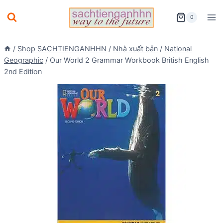
Skip
0
to
content
/
Shop SACHTIENGANHHN
/
Nhà xuất bản
/
National
Geographic
/
Our World 2 Grammar Workbook British English
2nd Edition