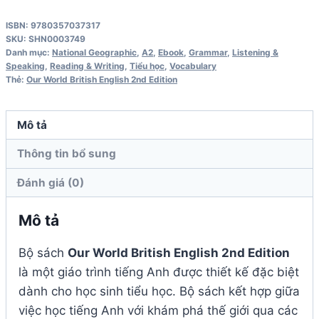
5
ISBN: 9780357037317
Grammar
SKU:
SHN0003749
Workbook
Danh mục:
National Geographic
,
A2
,
Ebook
,
Grammar
,
Listening &
Speaking
,
Reading & Writing
,
Tiểu học
,
Vocabulary
British
Thẻ:
Our World British English 2nd Edition
English
2nd
Mô tả
Edition
số
Thông tin bổ sung
lượng
Đánh giá (0)
Mô tả
Bộ sách
Our World British English 2nd Edition
là một giáo trình tiếng Anh được thiết kế đặc biệt
dành cho học sinh tiểu học. Bộ sách kết hợp giữa
việc học tiếng Anh với khám phá thế giới qua các