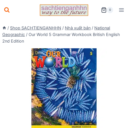
Skip
0
to
content
/
Shop SACHTIENGANHHN
/
Nhà xuất bản
/
National
Geographic
/
Our World 5 Grammar Workbook British English
2nd Edition