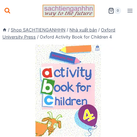
Skip
0
to
content
/
Shop SACHTIENGANHHN
/
Nhà xuất bản
/
Oxford
University Press
/
Oxford Activity Book for Children 4