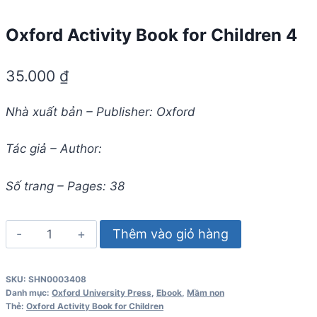
Oxford Activity Book for Children 4
35.000
₫
Nhà xuất bản – Publisher: Oxford
Tác giả – Author:
Số trang – Pages: 38
Oxford
Thêm vào giỏ hàng
Activity
Book
SKU:
SHN0003408
for
Danh mục:
Oxford University Press
,
Ebook
,
Mầm non
Children
Thẻ:
Oxford Activity Book for Children