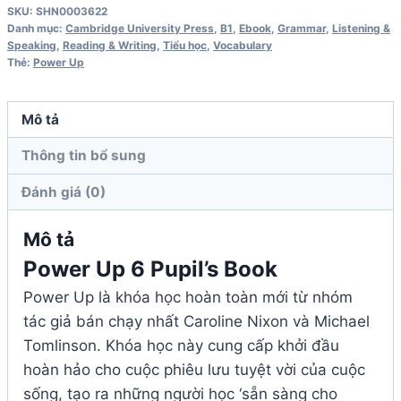
Pupil's
SKU:
SHN0003622
Book
Danh mục:
Cambridge University Press
,
B1
,
Ebook
,
Grammar
,
Listening &
Speaking
,
Reading & Writing
,
Tiểu học
,
Vocabulary
số
Thẻ:
Power Up
lượng
Mô tả
Thông tin bổ sung
Đánh giá (0)
Mô tả
Power Up 6 Pupil’s Book
Power Up là khóa học hoàn toàn mới từ nhóm
tác giả bán chạy nhất Caroline Nixon và Michael
Tomlinson. Khóa học này cung cấp khởi đầu
hoàn hảo cho cuộc phiêu lưu tuyệt vời của cuộc
sống, tạo ra những người học ‘sẵn sàng cho