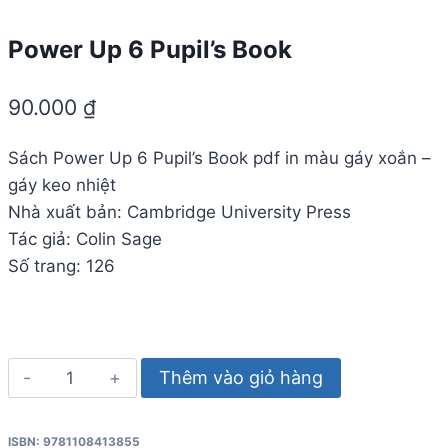
Power Up 6 Pupil’s Book
90.000
₫
Sách Power Up 6 Pupil’s Book pdf in màu gáy xoắn –
gáy keo nhiệt
Nhà xuất bản: Cambridge University Press
Tác giả: Colin Sage
Số trang: 126
Power
Thêm vào giỏ hàng
Up
6
ISBN: 9781108413855