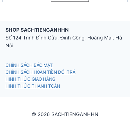
Cung cấp cầu nối đến bậc Trung học với khóa
học phát triển cùng học sinh và có nhiều chủ đề
tập trung vào thanh thiếu niên cũng như chiến
lược học tập ở các cấp độ cao hơn.
SHOP SACHTIENGANHHN
Số 124 Trịnh Đình Cửu, Định Công, Hoàng Mai, Hà
Nội
CHÍNH SÁCH BẢO MẬT
CHÍNH SÁCH HOÀN TIỀN ĐỔI TRẢ
HÌNH THỨC GIAO HÀNG
HÌNH THỨC THANH TOÁN
© 2026 SACHTIENGANHHN