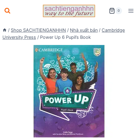
Skip
0
to
content
/
Shop SACHTIENGANHHN
/
Nhà xuất bản
/
Cambridge
University Press
/
Power Up 6 Pupil’s Book