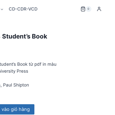
CD-CDR-VCD
0
3 Student’s Book
tudent’s Book từ pdf in màu
iversity Press
, Paul Shipton
vào giỏ hàng