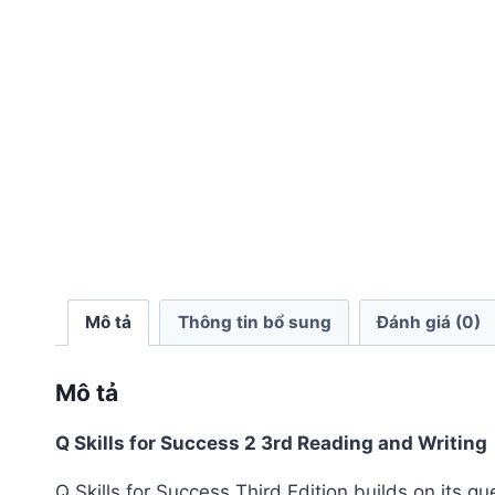
Mô tả
Thông tin bổ sung
Đánh giá (0)
Mô tả
Q Skills for Success 2 3rd Reading and Writing
Q Skills for Success Third Edition builds on its