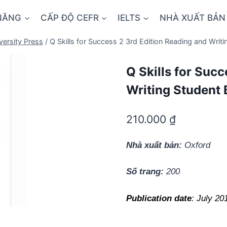
NĂNG
CẤP ĐỘ CEFR
IELTS
NHÀ XUẤT BẢN
versity Press
/
Q Skills for Success 2 3rd Edition Reading and Writ
Q Skills for Suc
Writing Student
210.000
₫
Nhà xuất bản:
Oxford
Số trang:
200
Publication date
: July 20