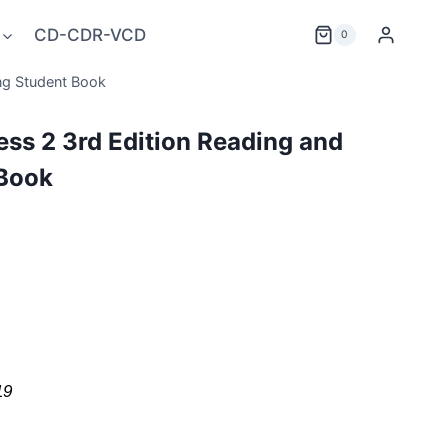
CD-CDR-VCD
0
ing Student Book
cess 2 3rd Edition Reading and
 Book
19