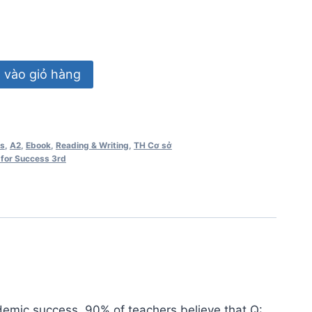
vào giỏ hàng
ss
,
A2
,
Ebook
,
Reading & Writing
,
TH Cơ sở
s for Success 3rd
ademic success. 90% of teachers believe that Q: