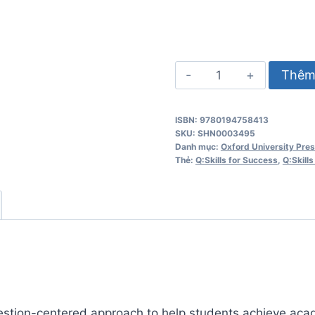
Q
Thêm 
Skills
for
ISBN: 9780194758413
Success
SKU:
SHN0003495
2
Danh mục:
Oxford University Pre
Thẻ:
Q:Skills for Success
,
Q:Skill
3rd
Edition
Reading
and
Writing
Student
Book
số
 question-centered approach to help students achieve ac