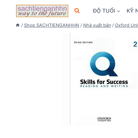
Skip
ĐỘ TUỔI
KỸ 
to
content
/
Shop SACHTIENGANHHN
/
Nhà xuất bản
/
Oxford Uni