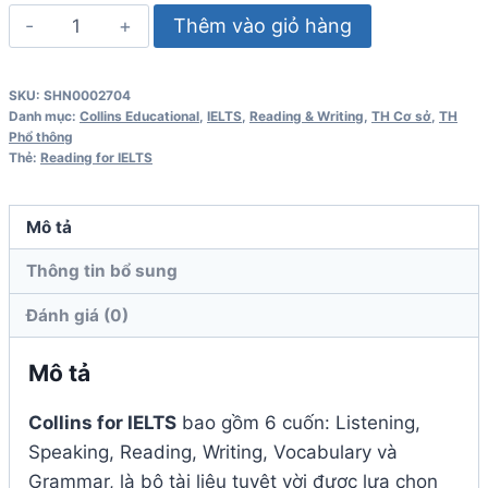
Reading
Thêm vào giỏ hàng
for
IELTS
SKU:
SHN0002704
-
Danh mục:
Collins Educational
,
IELTS
,
Reading & Writing
,
TH Cơ sở
,
TH
Collins
Phổ thông
Thẻ:
Reading for IELTS
English
for
Exams
Mô tả
số
Thông tin bổ sung
lượng
Đánh giá (0)
Mô tả
Collins for IELTS
bao gồm 6 cuốn: Listening,
Speaking, Reading, Writing, Vocabulary và
Grammar, là bộ tài liệu tuyệt vời được lựa chọn