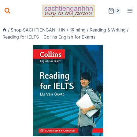
Skip
0
to
content
/
Shop SACHTIENGANHHN
/
Kỹ năng
/
Reading & Writing
/
Reading for IELTS – Collins English for Exams