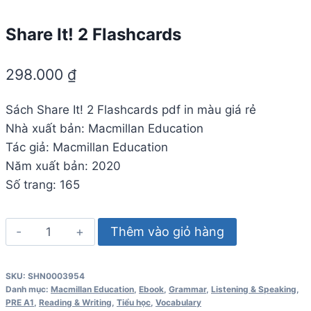
Share It! 2 Flashcards
298.000
₫
Sách Share It! 2 Flashcards pdf in màu giá rẻ
Nhà xuất bản: Macmillan Education
Tác giả: Macmillan Education
Năm xuất bản: 2020
Số trang: 165
Share
Thêm vào giỏ hàng
It!
2
SKU:
SHN0003954
Flashcards
Danh mục:
Macmillan Education
,
Ebook
,
Grammar
,
Listening & Speaking
,
số
PRE A1
,
Reading & Writing
,
Tiểu học
,
Vocabulary