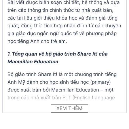
Bài viết được biên soạn chi tiết, hệ thống và dựa
trên các thông tin chính thức từ nhà xuất bản,
các tài liệu giới thiệu khóa học và đánh giá tổng
quát; đồng thời tích hợp nhận định từ các chuyên
gia giáo dục ngôn ngữ quốc tế về phương pháp
học tiếng Anh cho trẻ em.
1. Tổng quan về bộ giáo trình Share It! của
Macmillan Education
Bộ giáo trình Share It! là một chương trình tiếng
Anh Mỹ dành cho học sinh tiểu học (primary)
được xuất bản bởi Macmillan Education – một
trong các nhà xuất bản ELT (English Language
Teaching) uy tín trên thế giới. Bộ sách bao gồm 7
XEM THÊM
cấp độ từ Starter đến Level 6, nhắm đến học
sinh từ 6–12 tuổi, tương đương các mức trình độ
Pre-A1 đến A2 theo khung tham chiếu CEFR