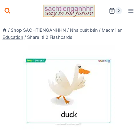
Skip
0
to
content
/
Shop SACHTIENGANHHN
/
Nhà xuất bản
/
Macmillan
Education
/
Share It! 2 Flashcards