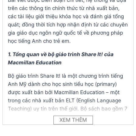
trên các thông tin chính thức từ nhà xuất bản,
các tài liệu giới thiệu khóa học và đánh giá tổng
quát; đồng thời tích hợp nhận định từ các chuyên
gia giáo dục ngôn ngữ quốc tế về phương pháp
học tiếng Anh cho trẻ em.
1. Tổng quan về bộ giáo trình Share It! của
Macmillan Education
Bộ giáo trình Share It! là một chương trình tiếng
Anh Mỹ dành cho học sinh tiểu học (primary)
được xuất bản bởi Macmillan Education – một
trong các nhà xuất bản ELT (English Language
Teaching) uy tín trên thế giới. Bộ sách bao gồm 7
cấp độ từ Starter đến Level 6, nhắm đến học
XEM THÊM
sinh từ 6–12 tuổi, tương đương các mức trình độ
Pre-A1 đến A2 theo khung tham chiếu CEFR