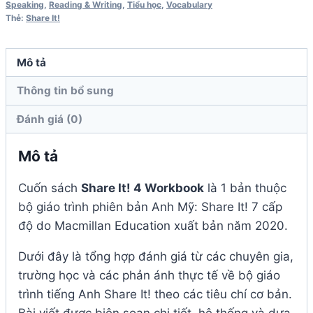
Speaking
,
Reading & Writing
,
Tiểu học
,
Vocabulary
lượng
Thẻ:
Share It!
Mô tả
Thông tin bổ sung
Đánh giá (0)
Mô tả
Cuốn sách
Share It! 4 Workbook
là 1 bản thuộc
bộ giáo trình phiên bản Anh Mỹ: Share It! 7 cấp
độ do Macmillan Education xuất bản năm 2020.
Dưới đây là tổng hợp đánh giá từ các chuyên gia,
trường học và các phản ánh thực tế về bộ giáo
trình tiếng Anh Share It! theo các tiêu chí cơ bản.
Bài viết được biên soạn chi tiết, hệ thống và dựa