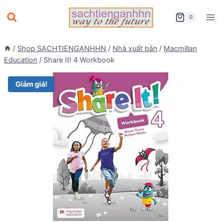
Skip
0
to
content
/
Shop SACHTIENGANHHN
/
Nhà xuất bản
/
Macmillan
Education
/
Share It! 4 Workbook
Giảm giá!