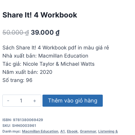
Share It! 4 Workbook
Giá
Giá
50.000
₫
39.000
₫
gốc
hiện
Sách Share It! 4 Workbook pdf in màu giá rẻ
là:
tại
Nhà xuất bản: Macmillan Education
50.000 ₫.
là:
Tác giả: Nicole Taylor & Michael Watts
39.000 ₫.
Năm xuất bản: 2020
Số trang: 96
Share
Thêm vào giỏ hàng
It!
4
ISBN: 9781380069429
Workbook
SKU:
SHN0003961
số
Danh mục:
Macmillan Education
,
A1
,
Ebook
,
Grammar
,
Listening &