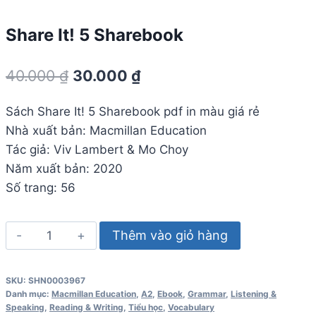
Share It! 5 Sharebook
Giá
Giá
40.000
₫
30.000
₫
gốc
hiện
Sách Share It! 5 Sharebook pdf in màu giá rẻ
là:
tại
Nhà xuất bản: Macmillan Education
40.000 ₫.
là:
Tác giả: Viv Lambert & Mo Choy
30.000 ₫.
Năm xuất bản: 2020
Số trang: 56
Share
Thêm vào giỏ hàng
It!
5
SKU:
SHN0003967
Sharebook
Danh mục:
Macmillan Education
,
A2
,
Ebook
,
Grammar
,
Listening &
số
Speaking
,
Reading & Writing
,
Tiểu học
,
Vocabulary