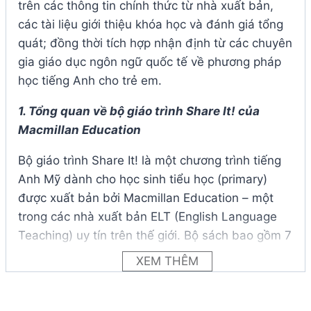
trên các thông tin chính thức từ nhà xuất bản,
các tài liệu giới thiệu khóa học và đánh giá tổng
quát; đồng thời tích hợp nhận định từ các chuyên
gia giáo dục ngôn ngữ quốc tế về phương pháp
học tiếng Anh cho trẻ em.
1. Tổng quan về bộ giáo trình Share It! của
Macmillan Education
Bộ giáo trình Share It! là một chương trình tiếng
Anh Mỹ dành cho học sinh tiểu học (primary)
được xuất bản bởi Macmillan Education – một
trong các nhà xuất bản ELT (English Language
Teaching) uy tín trên thế giới. Bộ sách bao gồm 7
cấp độ từ Starter đến Level 6, nhắm đến học
XEM THÊM
sinh từ 6–12 tuổi, tương đương các mức trình độ
Pre-A1 đến A2 theo khung tham chiếu CEFR
(Common European Framework of Reference for