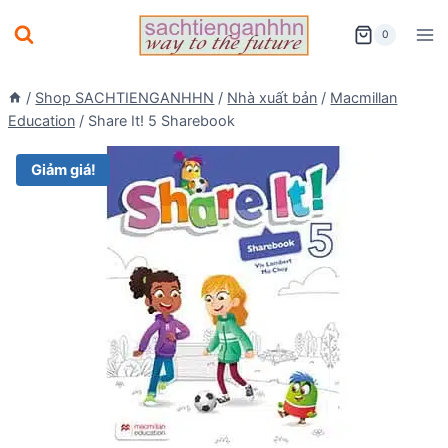
Skip
0
to
content
/
Shop SACHTIENGANHHN
/
Nhà xuất bản
/
Macmillan
Education
/
Share It! 5 Sharebook
Giảm giá!