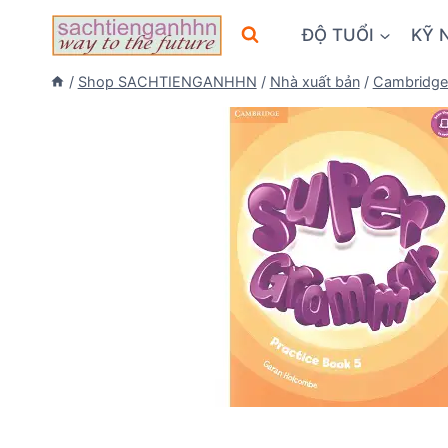
Skip
ĐỘ TUỔI
KỸ 
to
content
/
Shop SACHTIENGANHHN
/
Nhà xuất bản
/
Cambridge 