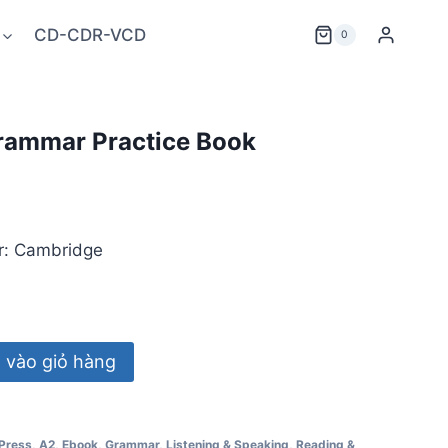
CD-CDR-VCD
0
rammar Practice Book
r: Cambridge
vào giỏ hàng
Press
,
A2
,
Ebook
,
Grammar
,
Listening & Speaking
,
Reading &