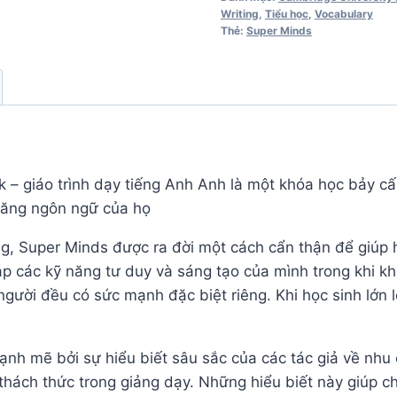
Practice
Writing
,
Tiểu học
,
Vocabulary
Thẻ:
Super Minds
Book
số
lượng
 giáo trình dạy tiếng Anh Anh là một khóa học bảy cấp 
 năng ngôn ngữ của họ
ọng, Super Minds được ra đời một cách cẩn thận để giúp
 các kỹ năng tư duy và sáng tạo của mình trong khi khá
người đều có sức mạnh đặc biệt riêng. Khi học sinh lớn
h mẽ bởi sự hiểu biết sâu sắc của các tác giả về nhu c
thách thức trong giảng dạy. Những hiểu biết này giúp ch