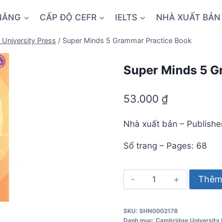
NĂNG
CẤP ĐỘ CEFR
IELTS
NHÀ XUẤT BẢN
University Press
/
Super Minds 5 Grammar Practice Book
Super Minds 5 G
53.000
₫
Nhà xuất bản – Publishe
Số trang – Pages: 68
Super
Thêm 
Minds
5
SKU:
SHN0002178
Grammar
Danh mục:
Cambridge University 