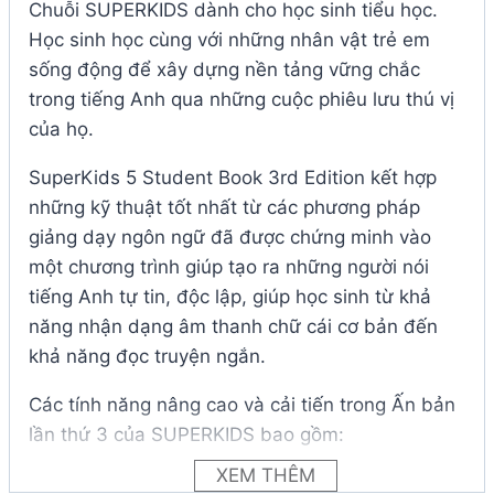
Chuỗi SUPERKIDS dành cho học sinh tiểu học.
Học sinh học cùng với những nhân vật trẻ em
sống động để xây dựng nền tảng vững chắc
trong tiếng Anh qua những cuộc phiêu lưu thú vị
của họ.
SuperKids 5 Student Book 3rd Edition kết hợp
những kỹ thuật tốt nhất từ ​​các phương pháp
giảng dạy ngôn ngữ đã được chứng minh vào
một chương trình giúp tạo ra những người nói
tiếng Anh tự tin, độc lập, giúp học sinh từ khả
năng nhận dạng âm thanh chữ cái cơ bản đến
khả năng đọc truyện ngắn.
Các tính năng nâng cao và cải tiến trong Ấn bản
lần thứ 3 của SUPERKIDS bao gồm:
XEM THÊM
* Thiết kế và minh họa mới bắt mắt để giúp trẻ