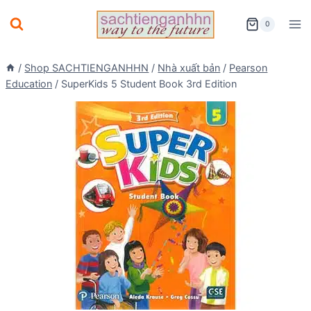
Skip
0
to
content
/
Shop SACHTIENGANHHN
/
Nhà xuất bản
/
Pearson
Education
/
SuperKids 5 Student Book 3rd Edition