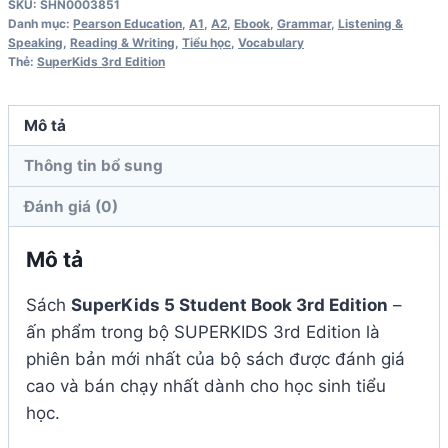
SKU:
SHN0003851
3rd
Danh mục:
Pearson Education
,
A1
,
A2
,
Ebook
,
Grammar
,
Listening &
Speaking
,
Reading & Writing
,
Tiểu học
,
Vocabulary
Edition
Thẻ:
SuperKids 3rd Edition
số
lượng
Mô tả
Thông tin bổ sung
Đánh giá (0)
Mô tả
Sách
SuperKids 5 Student Book 3rd Edition
–
ấn phẩm trong bộ SUPERKIDS 3rd Edition là
phiên bản mới nhất của bộ sách được đánh giá
cao và bán chạy nhất dành cho học sinh tiểu
học.