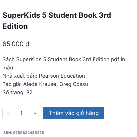
SuperKids 5 Student Book 3rd
Edition
65.000
₫
Sách SuperKids 5 Student Book 3rd Edition pdf in
màu
Nhà xuất bản: Pearson Education
Tác giả: Aleda Krause, Greg Cossu
Số trang: 82
SuperKids
Thêm vào giỏ hàng
5
Student
ISBN: 9789882435476
Book