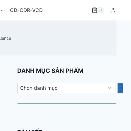
CD-CDR-VCD
0
cience
DANH MỤC SẢN PHẨM
Chọn
danh
mục