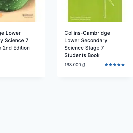
ge Lower
Collins-Cambridge
y Science 7
Lower Secondary
 2nd Edition
Science Stage 7
Students Book
168.000
₫
Được xếp
hạng
5.00
5 sao