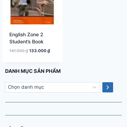
English Zone 2
Student’s Book
Giá
Giá
141.000
₫
133.000
₫
gốc
hiện
là:
tại
141.000 ₫.
là:
DANH MỤC SẢN PHẨM
133.000 ₫.
Chọn
danh
mục