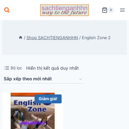
Skip
0
to
content
/
Shop SACHTIENGANHHN
/
English Zone 2
Bộ lọc
Hiển thị kết quả duy nhất
Giảm giá!