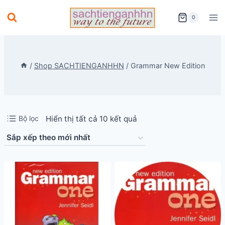
Skip
0
to
content
/
Shop SACHTIENGANHHN
/
Grammar New Edition
Đã
Bộ lọc
Hiển thị tất cả 10 kết quả
sắp
xếp
theo
mới
nhất