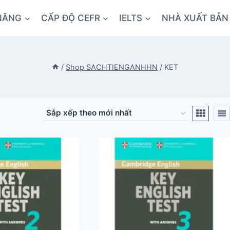
NĂNG
CẤP ĐỘ CEFR
IELTS
NHÀ XUẤT BẢN
/
Shop SACHTIENGANHHN
/
KET