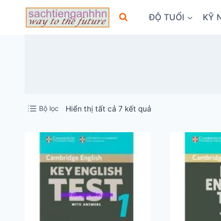
Skip
ĐỘ TUỔI
KỸ 
to
content
Đã
Bộ lọc
Hiển thị tất cả 7 kết quả
sắp
xếp
theo
mới
nhất