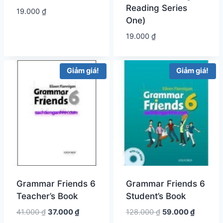
Reading Series
19.000
₫
One)
19.000
₫
Giảm giá!
Giảm giá!
Grammar Friends 6
Grammar Friends 6
Teacher’s Book
Student’s Book
Giá
Giá
Giá
Giá
41.000
₫
37.000
₫
128.000
₫
59.000
₫