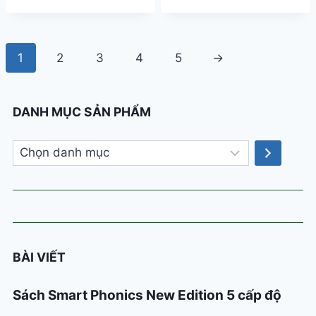
gốc
hiện
gốc
hiện
là:
tại
là:
tại
41.000 ₫.
là:
128.000 ₫.
là:
37.000 ₫.
59.000 
1
2
3
4
5
→
DANH MỤC SẢN PHẨM
Chọn
danh
mục
BÀI VIẾT
Sách Smart Phonics New Edition 5 cấp độ