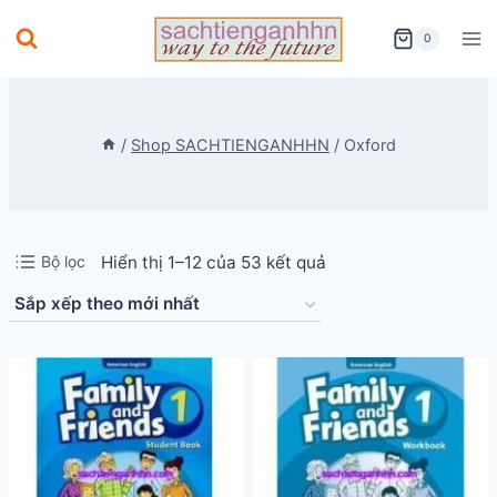
Skip
0
to
content
/
Shop SACHTIENGANHHN
/
Oxford
Đã
Bộ lọc
Hiển thị 1–12 của 53 kết quả
sắp
xếp
theo
mới
nhất