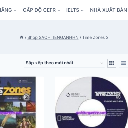
NĂNG
CẤP ĐỘ CEFR
IELTS
NHÀ XUẤT BẢN
/
Shop SACHTIENGANHHN
/
Time Zones 2