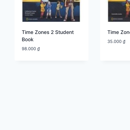
Time Zones 2 Student
Time Zon
Book
35.000
₫
98.000
₫