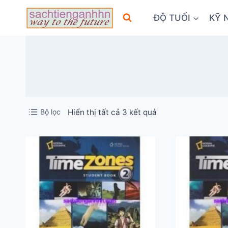
Skip
ĐỘ TUỔI
KỸ 
to
content
Đã
Bộ lọc
Hiển thị tất cả 3 kết quả
sắp
xếp
theo
mới
nhất