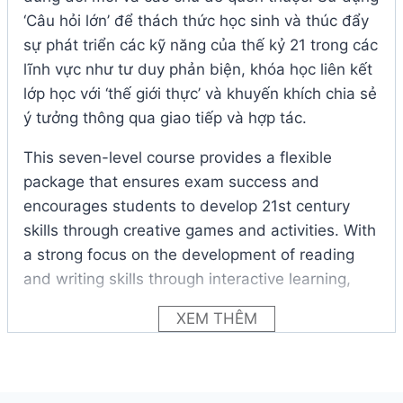
‘Câu hỏi lớn’ để thách thức học sinh và thúc đẩy
sự phát triển các kỹ năng của thế kỷ 21 trong các
lĩnh vực như tư duy phản biện, khóa học liên kết
lớp học với ‘thế giới thực’ và khuyến khích chia sẻ
ý tưởng thông qua giao tiếp và hợp tác.
This seven-level course provides a flexible
package that ensures exam success and
encourages students to develop 21st century
skills through creative games and activities. With
a strong focus on the development of reading
and writing skills through interactive learning,
Bright Ideas offers extensive exam and literacy
XEM THÊM
support with the benefit of innovative content
and familiar topics. Using ‘Big Questions’ to
challenge students and promote the
development of 21st century skills in areas such