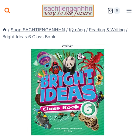
Skip
0
to
content
/
Shop SACHTIENGANHHN
/
Kỹ năng
/
Reading & Writing
/
Bright Ideas 6 Class Book