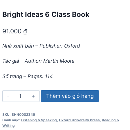
Bright Ideas 6 Class Book
91.000
₫
Nhà xuất bản – Publisher: Oxford
Tác giả – Author: Martin Moore
Số trang – Pages: 114
Bright
Thêm vào giỏ hàng
Ideas
6
SKU:
SHN0002346
Class
Danh mục:
Listening & Speaking
,
Oxford University Press
,
Reading &
Book
Writing