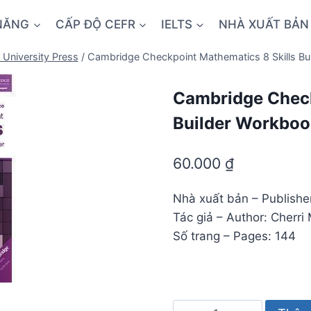
NĂNG
CẤP ĐỘ CEFR
IELTS
NHÀ XUẤT BẢN
University Press
/
Cambridge Checkpoint Mathematics 8 Skills Bu
Cambridge Check
Builder Workboo
60.000
₫
Nhà xuất bản – Publishe
Tác giả – Author: Cherr
Số trang – Pages: 144
Cambridge