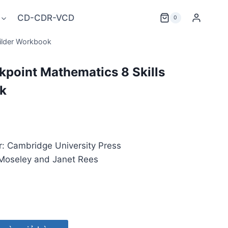
CD-CDR-VCD
0
ilder Workbook
point Mathematics 8 Skills
k
r: Cambridge University Press
i Moseley and Janet Rees