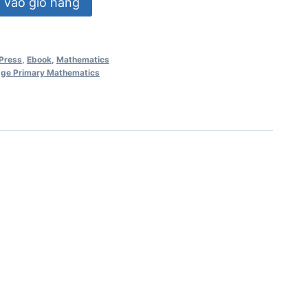
vào giỏ hàng
Press
,
Ebook
,
Mathematics
ge Primary Mathematics