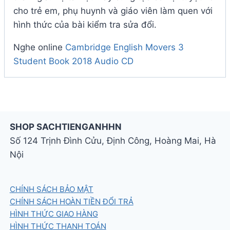
cho trẻ em, phụ huynh và giáo viên làm quen với
hình thức của bài kiểm tra sửa đổi.
Nghe online
Cambridge English Movers 3
Student Book 2018 Audio CD
SHOP SACHTIENGANHHN
Số 124 Trịnh Đình Cửu, Định Công, Hoàng Mai, Hà
Nội
CHÍNH SÁCH BẢO MẬT
CHÍNH SÁCH HOÀN TIỀN ĐỔI TRẢ
HÌNH THỨC GIAO HÀNG
HÌNH THỨC THANH TOÁN