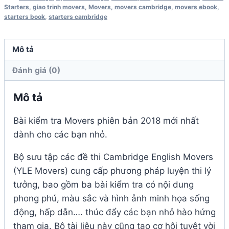
Starters
,
giao trinh movers
,
Movers
,
movers cambridge
,
movers ebook
,
Book
starters book
,
starters cambridge
2018
Audio
Mô tả
CD
số
Đánh giá (0)
lượng
Mô tả
Bài kiểm tra Movers phiên bản 2018 mới nhất
dành cho các bạn nhỏ.
Bộ sưu tập các đề thi Cambridge English Movers
(YLE Movers) cung cấp phương pháp luyện thi lý
tưởng, bao gồm ba bài kiểm tra có nội dung
phong phú, màu sắc và hình ảnh minh họa sống
động, hấp dẫn…. thúc đẩy các bạn nhỏ hào hứng
tham gia. Bộ tài liệu này cũng tạo cơ hội tuyệt vời