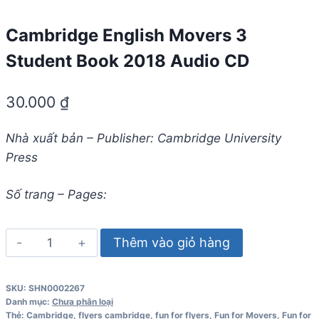
Cambridge English Movers 3
Student Book 2018 Audio CD
30.000
₫
Nhà xuất bản – Publisher: Cambridge University
Press
Số trang – Pages:
Cambridge
Thêm vào giỏ hàng
English
Movers
SKU:
SHN0002267
3
Danh mục:
Chưa phân loại
Student
Thẻ:
Cambridge
,
flyers cambridge
,
fun for flyers
,
Fun for Movers
,
Fun for