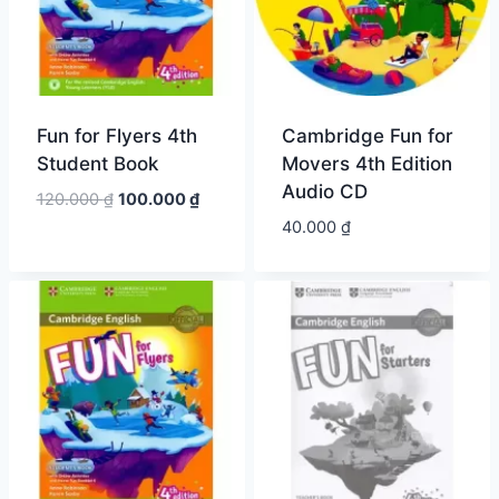
Fun for Flyers 4th
Cambridge Fun for
Student Book
Movers 4th Edition
Audio CD
Giá
Giá
120.000
₫
100.000
₫
gốc
hiện
40.000
₫
là:
tại
120.000 ₫.
là:
100.000 ₫.