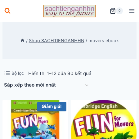
Skip
0
to
content
/
Shop SACHTIENGANHHN
/
movers ebook
Đã
Bộ lọc
Hiển thị 1–12 của 90 kết quả
sắp
xếp
theo
Giảm giá!
mới
nhất