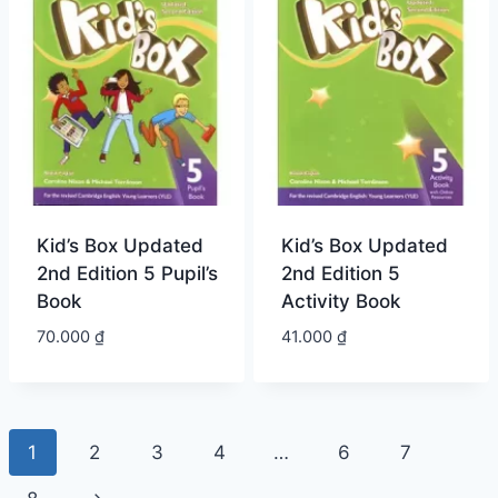
Kid’s Box Updated
Kid’s Box Updated
2nd Edition 5 Pupil’s
2nd Edition 5
Book
Activity Book
70.000
₫
41.000
₫
1
2
3
4
…
6
7