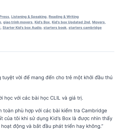
Press
,
Listening & Speaking
,
Reading & Writing
e
,
giao trinh movers
,
Kid's Box
,
Kid's box Updated 2nd
,
Movers
,
k
,
Starter Kid's box Audio
,
starters book
,
starters cambridge
g tuyệt vời để mang đến cho trẻ một khởi đầu thú
 học với các bài học CLIL và giá trị.
n toàn phù hợp với các bài kiểm tra Cambridge
 của tôi khi sử dụng Kid’s Box là được nhìn thấy
hoạt động và bắt đầu phát triển hay không.”