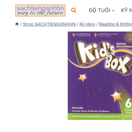
Skip
ĐỘ TUỔI
KỸ 
to
content
/
Shop SACHTIENGANHHN
/
Kỹ năng
/
Reading & Writin