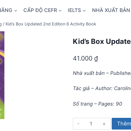
NĂNG
CẤP ĐỘ CEFR
IELTS
NHÀ XUẤT BẢN
g
/
Kid’s Box Updated 2nd Edition 6 Activity Book
Kid’s Box Update
41.000
₫
Nhà xuất bản – Publishe
Tác giả – Author: Carol
Số trang – Pages: 90
Kid's
Thêm 
Box