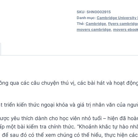
Updated
SKU:
SHN0002915
2nd
Danh mục:
Cambridge University 
Edition
Thẻ:
Cambridge
,
flyers cambridg
movers cambridge
,
movers eboo
6
Activity
Book
số
lượng
ông qua các câu chuyện thú vị, các bài hát và hoạt độn
riển kiến ​​thức ngoại khóa và giá trị nhân văn của người
ược yêu thích dành cho học viên nhỏ tuổi – hiện đã hoà
p một bài kiểm tra chính thức. “Khoảnh khắc tự hào nhất
ể sau đó có thể xem chúng có thể hiểu, thực hiện các 