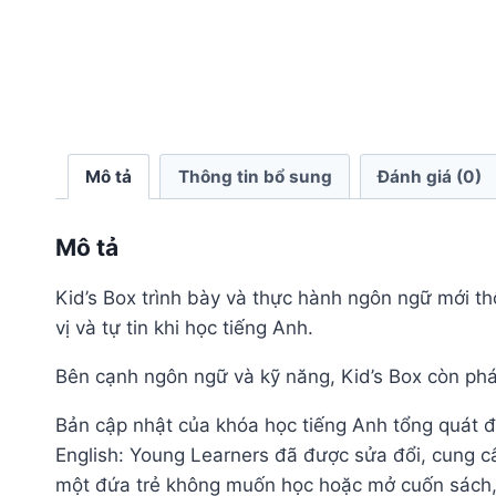
Mô tả
Thông tin bổ sung
Đánh giá (0)
Mô tả
Kid’s Box trình bày và thực hành ngôn ngữ mới th
vị và tự tin khi học tiếng Anh.
Bên cạnh ngôn ngữ và kỹ năng, Kid’s Box còn phát t
Bản cập nhật của khóa học tiếng Anh tổng quát đ
English: Young Learners đã được sửa đổi, cung cấ
một đứa trẻ không muốn học hoặc mở cuốn sách, đ