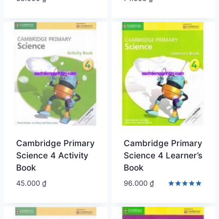
Cambridge Primary
Cambridge Primary
Science 4 Activity
Science 4 Learner’s
Book
Book
45.000
₫
96.000
₫
Được xếp
hạng
5.00
5 sao