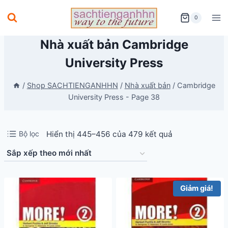
Skip
0
to
content
Nhà xuất bản Cambridge
University Press
/
Shop SACHTIENGANHHN
/
Nhà xuất bản
/
Cambridge
University Press
- Page 38
Đã
Bộ lọc
Hiển thị 445–456 của 479 kết quả
sắp
xếp
theo
Giảm giá!
mới
nhất