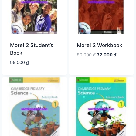
More! 2 Student’s
More! 2 Workbook
Book
Giá
Giá
80.000
₫
72.000
₫
gốc
hiện
95.000
₫
là:
tại
80.000 ₫.
là:
72.000 ₫.